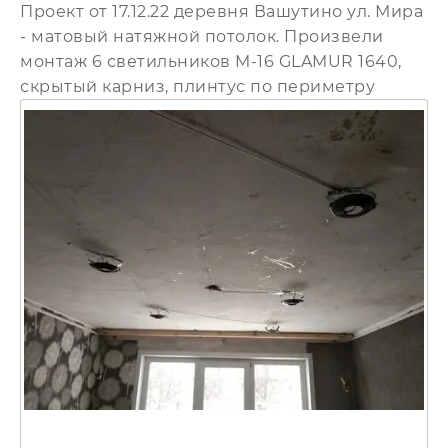
Проект от 17.12.22 деревня Вашутино ул. Мира
- матовый натяжной потолок. Произвели
монтаж 6 светильников M-16 GLAMUR 1640,
скрытый карниз, плинтус по периметру